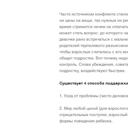
Часто источником конфликта стано
ни цены на вещи, так нужные их ре
время стремится ничем не отличат
может стать вопрос: до которого ч
девочке рано встречаться с мальчик
родителей терпеливого разъяснения
чтобы взрослые считались с его м
обидит подростка. Вот почему нед
контроль. Слова убеждения, совет
подростку, воздействуют быстрее.
Существует 4 способа поддержки
1. Уход от проблемы (чисто делово
2. Мир любой ценой (для взрослог
отрицательные поступки, взрослый
формы поведения ребенка.