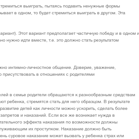
стремиться выиграть, пытаясь подавить ненужные формы
ывает в одном, то будет стремиться выиграть в другом. Эта
риант). Этот вариант предполагает частичную победу и в одном 
но нужно идти вместе, т.е. это должно стать результатом
жно интимно-личностное общение. Доверие, уважение,
о присутствовать в отношениях с родителями
елей в семье родители обращаются к разнообразным средствам
т ребенка, стремятся стать для него образцом. В результате
азвитие детей как личности можно ускорить, сделать более
запретов и наказаний. Если все же возникает нужда в
итательного эффекта наказания по возможности должны
служивающим их проступком. Наказание должно быть
ень суровое наказание может вызвать у ребенка страх или