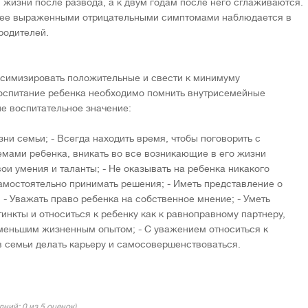
 жизни после развода, а к двум годам после него сглаживаются.
енее выраженными отрицательными симптомами наблюдается в
родителей.
аксимизировать положительные и свести к минимуму
воспитание ребенка необходимо помнить внутрисемейные
е воспитательное значение:
зни семьи; - Всегда находить время, чтобы поговорить с
емами ребенка, вникать во все возникающие в его жизни
ои умения и таланты; - Не оказывать на ребенка никакого
мостоятельно принимать решения; - Иметь представление о
 - Уважать право ребенка на собственное мнение; - Уметь
инкты и относиться к ребенку как к равноправному партнеру,
 меньшим жизненным опытом; - С уважением относиться к
 семьи делать карьеру и самосовершенствоваться.
едний:
0
из 5 оценок)