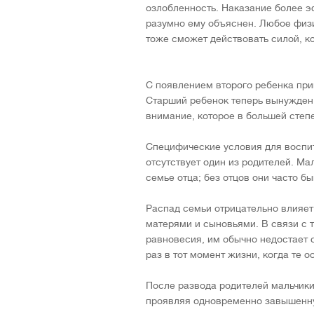
озлобленность. Наказание более эф
разумно ему объяснен. Любое физи
тоже сможет действовать силой, ког
С появлением второго ребенка при
Старший ребенок теперь вынужден,
внимание, которое в большей степ
Специфические условия для воспит
отсутствует один из родителей. Ма
семье отца; без отцов они часто 
Распад семьи отрицательно влияет
матерями и сыновьями. В связи с 
равновесия, им обычно недостает 
раз в тот момент жизни, когда те 
После развода родителей мальчики
проявляя одновременно завышенну