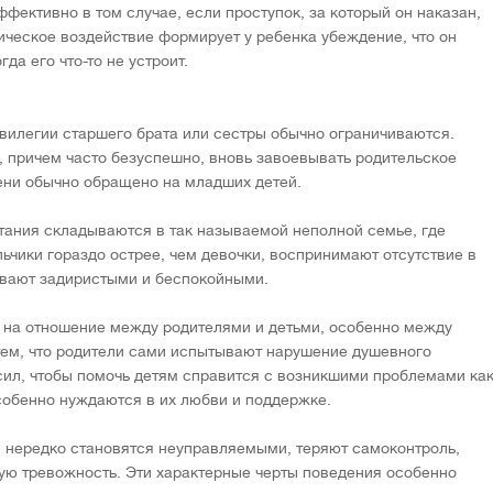
фективно в том случае, если проступок, за который он наказан,
ческое воздействие формирует у ребенка убеждение, что он
да его что-то не устроит.
вилегии старшего брата или сестры обычно ограничиваются.
 причем часто безуспешно, вновь завоевывать родительское
ени обычно обращено на младших детей.
ания складываются в так называемой неполной семье, где
льчики гораздо острее, чем девочки, воспринимают отсутствие в
бывают задиристыми и беспокойными.
 на отношение между родителями и детьми, особенно между
тем, что родители сами испытывают нарушение душевного
сил, чтобы помочь детям справится с возникшими проблемами ка
особенно нуждаются в их любви и поддержке.
 нередко становятся неуправляемыми, теряют самоконтроль,
ю тревожность. Эти характерные черты поведения особенно