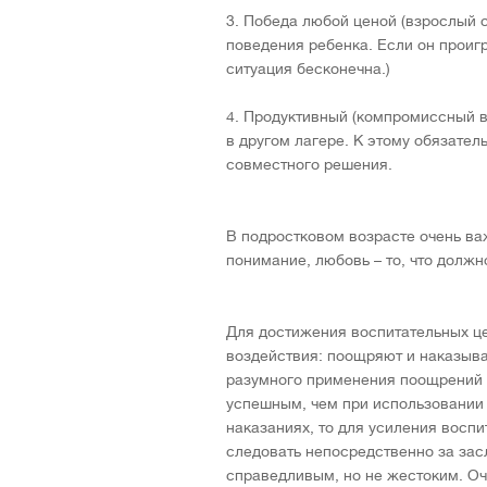
3. Победа любой ценой (взрослый 
поведения ребенка. Если он проигр
ситуация бесконечна.)
4. Продуктивный (компромиссный ва
в другом лагере. К этому обязатель
совместного решения.
В подростковом возрасте очень ва
понимание, любовь – то, что должн
Для достижения воспитательных ц
воздействия: поощряют и наказываю
разумного применения поощрений р
успешным, чем при использовании 
наказаниях, то для усиления восп
следовать непосредственно за за
справедливым, но не жестоким. Оч