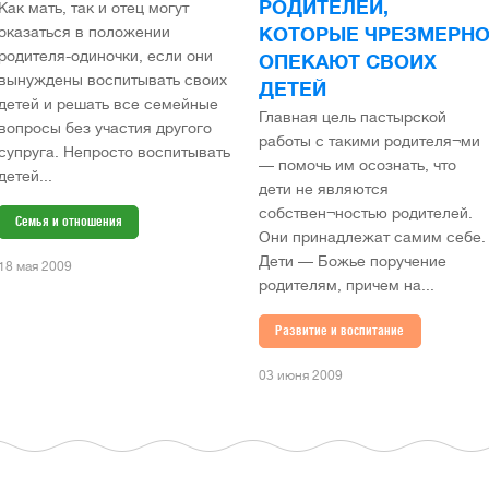
РОДИТЕЛЕЙ,
Как мать, так и отец могут
оказаться в положении
КОТОРЫЕ ЧРЕЗМЕРН
родителя-одиночки, если они
ОПЕКАЮТ СВОИХ
вынуждены воспитывать своих
ДЕТЕЙ
детей и решать все семейные
Главная цель пастырской
вопросы без участия другого
работы с такими родителя¬ми
супруга. Непросто воспитывать
— помочь им осознать, что
детей...
дети не являются
собствен¬ностью родителей.
Семья и отношения
Они принадлежат самим себе.
Дети — Божье поручение
18 мая 2009
родителям, причем на...
Развитие и воспитание
03 июня 2009