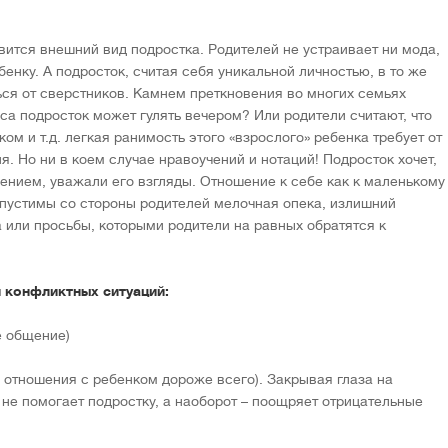
вится внешний вид подростка. Родителей не устраивает ни мода,
бенку. А подросток, считая себя уникальной личностью, в то же
ься от сверстников. Камнем преткновения во многих семьях
аса подросток может гулять вечером? Или родители считают, что
ом и т.д. легкая ранимость этого «взрослого» ребенка требует от
. Но ни в коем случае нравоучений и нотаций! Подросток хочет,
нением, уважали его взгляды. Отношение к себе как к маленькому
опустимы со стороны родителей мелочная опека, излишний
а или просьбы, которыми родители на равных обратятся к
 конфликтных ситуаций:
е общение)
о отношения с ребенком дороже всего). Закрывая глаза на
 не помогает подростку, а наоборот – поощряет отрицательные