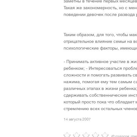
заметны в течение первых месяцев
Такая же закономерность, но с м
поведении девочек после развода 
Таким образом, для того, чтобы м
отрицательное влияние семьи на 
психологические факторы, имеющи
- Принимать активное участие в жи
ребенком; - Интересоваться пробл
сложности и помогать развивать св
нажима, помогая ему тем самым са
различных этапах в жизни ребенка;
сдерживать собственнические инст
который просто пока что обладает
стремлению всех остальных членов
14 августа 2007
(
0
голосов, ср