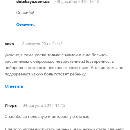
detskaya.com.ua
08 декабря 2010
16:12
Спасибо!
Ответить
вика
12 августа 2011
21:12
ужасно,я сама росла только с мамой и еще больной
рассеянным склерозом,с неврастенией.Неуверенность
поборола с помощью психологических книг.А такие мамы не
подозревают какую боль готовят ребенку
Ответить
Игорь
04 августа 2014
11:12
Спасибо за полезную и интересную статью!
Для того чтобы воспитать ребенка, вам нужно стать для него