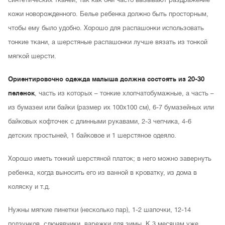
кожи новорожденного. Белье ребенка должно быть просторным,
чтобы ему было удобно. Хорошо для распашонки использовать
тонкие ткани, а шерстяные распашонки лучше вязать из тонкой
мягкой шерсти.
Ориентировочно одежда малыша должна состоять из 20-30
пеленок
, часть из которых – тонкие хлопчатобумажные, а часть –
из бумазеи или байки (размер их 100х100 см), 6-7 бумазейных или
байковых кофточек с длинными рукавами, 2-3 чепчика, 4-6
детских простыней, 1 байковое и 1 шерстяное одеяло.
Хорошо иметь тонкий шерстяной платок; в него можно завернуть
ребенка, когда выносить его из ванной в кроватку, из дома в
коляску и т.д.
Нужны мягкие пинетки (несколько пар), 1-2 шапочки, 12-14
ползунков, слюнявчики, варежки для зимы. К 3 месяцам уже