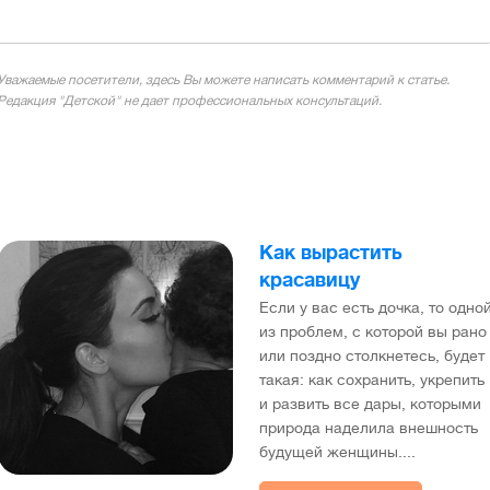
Уважаемые посетители, здесь Вы можете написать комментарий к статье.
Редакция "Детской" не дает профессиональных консультаций.
Как вырастить
красавицу
Если у вас есть дочка, то одно
из проблем, с которой вы рано
или поздно столкнетесь, будет
такая: как сохранить, укрепить
и развить все дары, которыми
природа наделила внешность
будущей женщины....