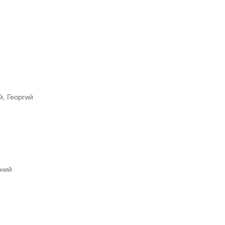
й, Георгий
ений