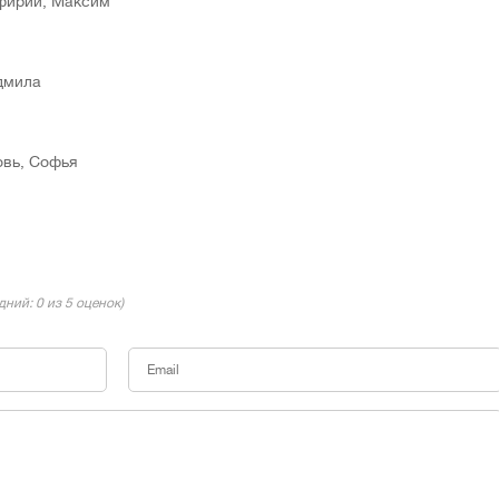
рфирий, Максим
юдмила
овь, Софья
едний:
0
из 5 оценок)