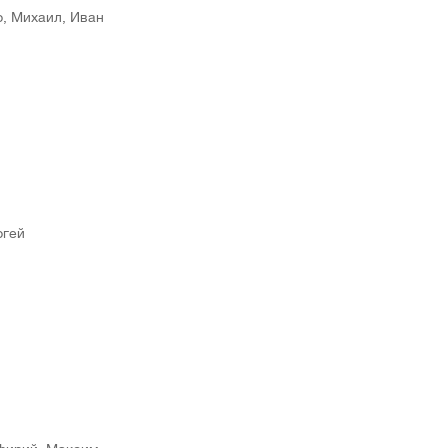
р, Михаил, Иван
ргей