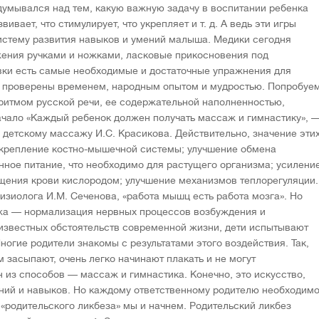
думывался над тем, какую важную задачу в воспитании ребенка
ивает, что стимулирует, что укрепляет и т. д. А ведь эти игры
истему развития навыков и умений малыша. Медики сегодня
жения ручками и ножками, ласковые прикосновения под
вки есть самые необходимые и достаточные упражнения для
и проверены временем, народным опытом и мудростью. Попробуе
ритмом русской речи, ее содержательной наполненностью,
ачало «Каждый ребенок должен получать массаж и гимнастику», 
 детскому массажу И.С. Красикова. Действительно, значение эти
 укрепление костно-мышечной системы; улучшение обмена
енное питание, что необходимо для растущего организма; усилени
ыщения крови кислородом; улучшение механизмов теплорегуляции.
изиолога И.М. Сеченова, «работа мышц есть работа мозга». Но
жа — нормализация нервных процессов возбуждения и
 известных обстоятельств современной жизни, дети испытывают
огие родители знакомы с результатами этого воздействия. Так,
 засыпают, очень легко начинают плакать и не могут
 из способов — массаж и гимнастика. Конечно, это искусство,
ий и навыков. Но каждому ответственному родителю необходим
о «родительского ликбеза» мы и начнем. Родительский ликбез