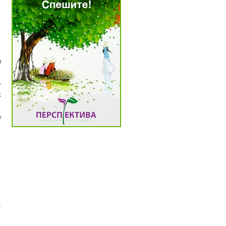
м
—
х
е
о