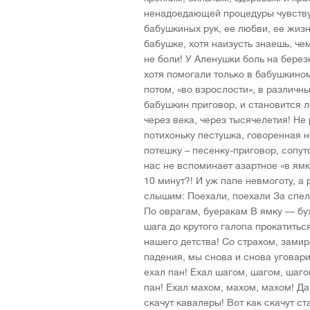
ненадоедающей процедуры чувству
бабушкиных рук, ее любви, ее жизн
бабушке, хотя наизусть знаешь, чем
не боли! У Аленушки боль на берез
хотя помогали только в бабушкином
потом, «во взрослости», в различн
бабушкин приговор, и становится л
через века, через тысячелетия! Не
потихоньку пестушка, говоренная 
потешку – песенку-приговор, сопут
нас не вспоминает азартное «в ямк
10 минут?! И уж папе невмоготу, а
слышим: Поехали, поехали За спел
По оврагам, буеракам В ямку — бух
шага до крутого галопа прокатитьс
нашего детства! Со страхом, замир
падения, мы снова и снова уговари
ехал пан! Ехал шагом, шагом, шаго
пан! Ехал махом, махом, махом! Да
скачут кавалеры! Вот как скачут с