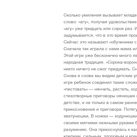
Сколько умиления вызывает младен
слово: «агу», получая удовольстви
«агу» уже тридцать или сорок раз. 
задумывается, что в это время пр
Сейчас это называют «обучением с 
Сначала так играла с нами мама и
Этой игре уже бесконечно много ле
народная традиция. «Сорока-ворона
никто ничего не смог придумать. С
Снова и снова мы видим детские у
игре ребенок соединил такие сложн
«пестовать» — нянчить, растить, хо
стихотворные приговоры нянюшек 
детстве, и не только в самом ранн
прикосновения и приговора: Потя
хватунюшки, В ножки — ходунюшки, 
своими мягкими нежными руками ба
разумению. Она прикоснулась к каж
крепким, сильным, здоровым и кра