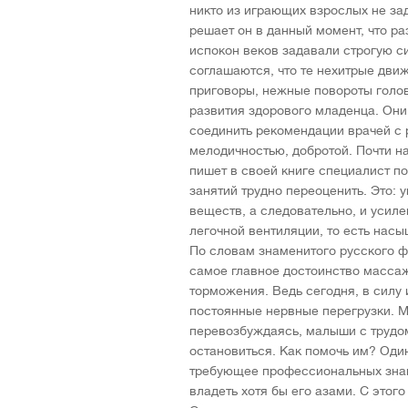
никто из играющих взрослых не за
решает он в данный момент, что разв
испокон веков задавали строгую с
соглашаются, что те нехитрые дви
приговоры, нежные повороты голо
развития здорового младенца. Он
соединить рекомендации врачей с 
мелодичностью, добротой. Почти н
пишет в своей книге специалист по
занятий трудно переоценить. Это:
веществ, а следовательно, и усил
легочной вентиляции, то есть нас
По словам знаменитого русского ф
самое главное достоинство масса
торможения. Ведь сегодня, в силу
постоянные нервные перегрузки. Мн
перевозбуждаясь, малыши с трудом
остановиться. Как помочь им? Один
требующее профессиональных знан
владеть хотя бы его азами. С этог