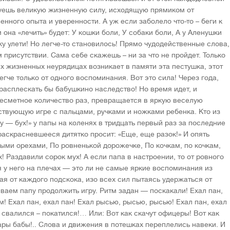
ешь великую жизненную силу, исходящую прямиком от
енного опыта и уверенности. А уж если заболело что-то – беги к
 она «лечить» будет: У кошки боли, У собаки боли, А у Аленушки
ку улети! Но легче-то становилось! Прямо чудодейственные слова,
 присутствии. Сама себе скажешь – ни за что не пройдет. Только
ых жизненных неурядицах возникает в памяти эта пестушка, этот
егче только от одного воспоминания. Вот это сила! Через года,
 расплескать бы бабушкино наследство! Но время идет, и
несметное количество раз, превращается в яркую веселую
ствующую игре с пальцами, ручками и ножками ребенка. Кто из
у — бух!» у папы на коленях в тридцать первый раз за последние
 раскрасневшееся дитятко просит: «Еще, еще разок!» И опять
ыми орехами, По ровненькой дорожечке, По кочкам, по кочкам,
! Раздавили сорок мух! А если папа в настроении, то от ровного
я у него на плечах — это ли не самые яркие воспоминания из
ая от каждого подскока, изо всех сил пытаясь удержаться от
ваем папу продолжить игру. Ритм задан — поскакали! Ехал пан,
м! Ехал пан, ехал пан! Ехал рысью, рысью, рысью! Ехал пан, ехал
 свалился – покатился!… Или: Вот как скачут офицеры! Вот как
тары бабы!.. Слова и движения в потешках переплелись навеки. И