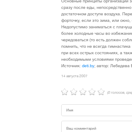
Основные принципы организации з
сразу после еды, непосредственно 
достаточном доступе воздуха. Пер
форточку, если это зима, или окно,
Недопустимо заниматься с плачущи
более холодные часы во избежани
чередоваться (то есть должен соб
помнить, что не всегда гимнастика
при всех острых состояниях, а та
необходимыми условиями проведени
Источник:
deti.by
; автор: Лебедева 
14 августа 2007
(
0
голосов, ср