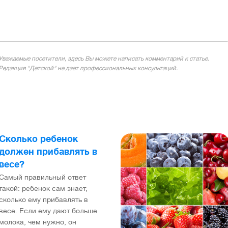
Уважаемые посетители, здесь Вы можете написать комментарий к статье.
Редакция "Детской" не дает профессиональных консультаций.
Сколько ребенок
должен прибавлять в
весе?
Самый правильный ответ
такой: ребенок сам знает,
сколько ему прибавлять в
весе. Если ему дают больше
молока, чем нужно, он