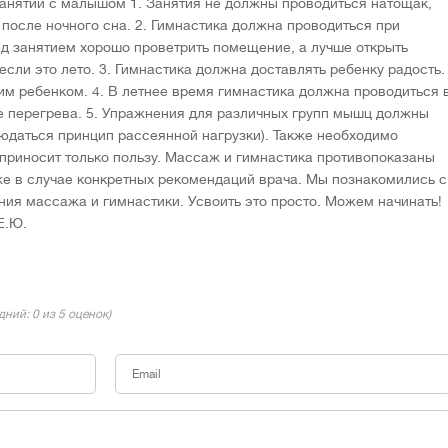
анятий с малышом 1. Занятия не должны проводиться натощак,
после ночного сна. 2. Гимнастика должна проводиться при
ед занятием хорошо проветрить помещение, а лучше открыть
 если это лето. 3. Гимнастика должна доставлять ребенку радость.
м ребенком. 4. В летнее время гимнастика должна проводиться 
е перегрева. 5. Упражнения для различных групп мышц должны
людаться принцип рассеянной нагрузки). Также необходимо
 приносит только пользу. Массаж и гимнастика противопоказаны
кже в случае конкретных рекомендаций врача. Мы познакомились с
я массажа и гимнастики. Усвоить это просто. Можем начинать!
Е.Ю.
едний:
0
из 5 оценок)