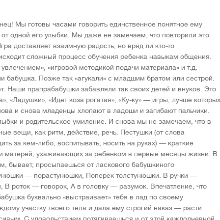
ец! Мы готовы часами говорить единственное понятное ему
е от одной его улыбки. Мы даже не замечаем, что повторили это
Игра доставляет взаимную радость, но вряд ли кто-то
оисходит сложный процесс обучения ребенка навыкам общения.
увлечением», «игровой методикой подачи материала» и т.д.
ли бабушка. Позже так «агукали» с младшим братом или сестрой.
т. Наши прапрабабушки забавляли так своих детей и внуков. Это
», «Ладушки», «Идет коза рогатая», «Ку-ку» — игры, лучше которы
нова и снова младенцы хлопают в ладоши и загибают пальчики.
лыбки и родительское умиление. И снова мы не замечаем, что в
ые вещи, как ритм, действие, речь. Пестушки (от слова
дить за кем-либо, воспитывать, носить на руках) — краткие
и матерей, ухаживающих за ребенком в первые месяцы жизни. В
ем, бывает, просыпаешься от ласкового бабушкиного
гунюшки — порастунюшки, Поперек толстунюшки. В ручки —
В роток — говорок, А в головку — разумок. Впечатление, что
бушка буквально «выстраивает» тебя в лад по своему
дому участку твоего тела и дала ему строгий наказ — расти
сивым. С удовольствием потягиваешься и от этой каждодневной